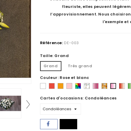
fleuriste, elles peuvent légèrem
l’approvisionnement. Nous choisiron
l'exemple et 
Référence:
DE-003
Taille: Grand
Grand
Très grand
Couleur: Rose et blanc
Blanc
Rouge
Orange
Rose
Varié
Au
Camaïeu
tons
Roug
V
Rose
-
choix
de
d'automne
et
e
et
Cartes d'occasions: Condoléances
Mélange
du
roses
blanc
b
blanc
fleuriste