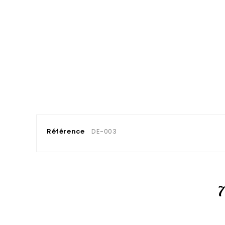
Référence
DE-003
7