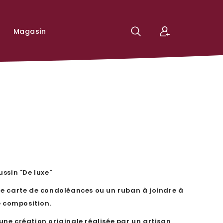
Magasin
ussin "De luxe"
une carte de condoléances ou un ruban à joindre à
e composition.
ne création originale réalisée par un artisan