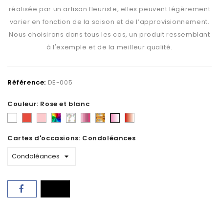
réalisée par un artisan fleuriste, elles peuvent légèrement
varier en fonction de la saison et de l’approvisionnement.
Nous choisirons dans tous les cas, un produit ressemblant
à l'exemple et de la meilleur qualité.
Référence:
DE-005
Couleur: Rose et blanc
Blanc
Rouge
Rose
Varié
Au
Camaïeu
tons
Rouge
Rose
-
choix
de
d'automne
et
et
Cartes d'occasions: Condoléances
Mélange
du
roses
blanc
blanc
fleuriste