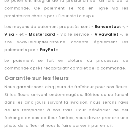
Le paiement intégral de la prestation se fait lors de la
commande. Ce paiement se fait en ligne via les
prestataires choisis par « Fleuriste Leloup ».
Les moyens de paiement proposés sont «
Bancontact
», «
Visa
» et «
Mastercard
» via le service «
Vivawallet
». le
site www.leloupfleuriste.be accepte également les
paiements par «
PayPal
».
Le paiement se fait en clôture du processus de
commande après récapitulatif complet de la commande.
Garantie sur les fleurs
Nous garantissons cinq jours de fraîcheur pour nos fleurs.
Si les fleurs arrivent endommagées, flétries ou se fanent
dans les cinq jours suivant la livraison, nous serons ravis
de les remplacer à nos frais. Pour bénéficier de cet
échange en cas de fleur fanées, vous devez prendre une
photo de la fleur et nous la faire parvenir par email.