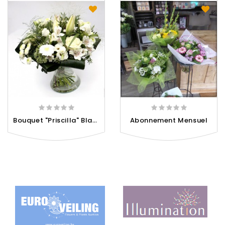
B
Ouquet "Priscilla" Blanc
Abonnement Mensuel