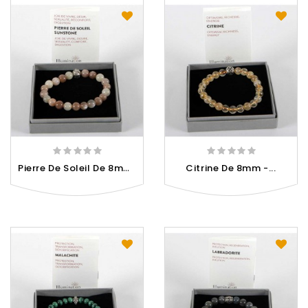
P
Ierre De Soleil De 8mm -...
Citrine De 8mm -...