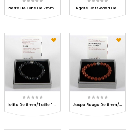
P
Ierre De Lune De 7mm -...
Agate Botswana De...
I
Olite De 8mm/Taille 1 -...
J
Aspe Rouge De 8mm/Taille 1...