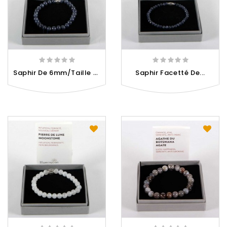
S
Aphir De 6mm/Taille 1 -...
Saphir Facetté De...