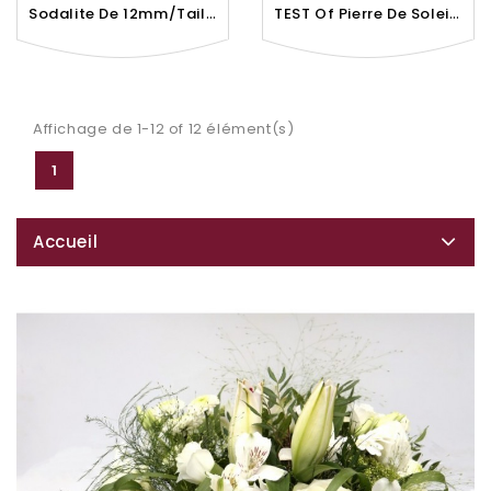
S
Odalite De 12mm/Taille 2 -...
T
EST Of Pierre De Soleil De...
Affichage de 1-12 of 12 élément(s)
1
Accueil