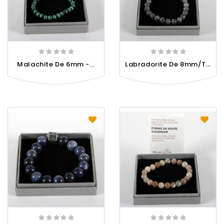
L
Abradorite De 8mm/Taille 1...
Malachite De 6mm -...