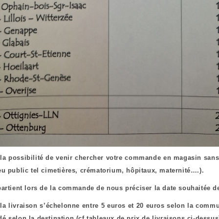
la possibilité de venir chercher votre commande en magasin sans 
eu public tel cimetières, crématorium, hôpitaux, maternité….).
partient lors de la commande de nous préciser la date souhaitée d
 la livraison s’échelonne entre 5 euros et 20 euros selon la c
é selon la destination (cf tableaux de prix de livraisons ci-dessus