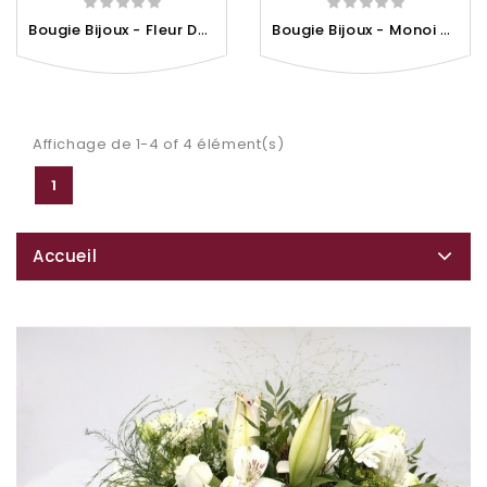
B
Ougie Bijoux - Fleur De...
B
Ougie Bijoux - Monoi De...
Affichage de 1-4 of 4 élément(s)
1
Accueil