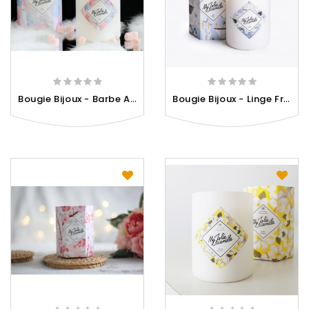
B
Ougie Bijoux - Barbe A...
B
Ougie Bijoux - Linge Frais...