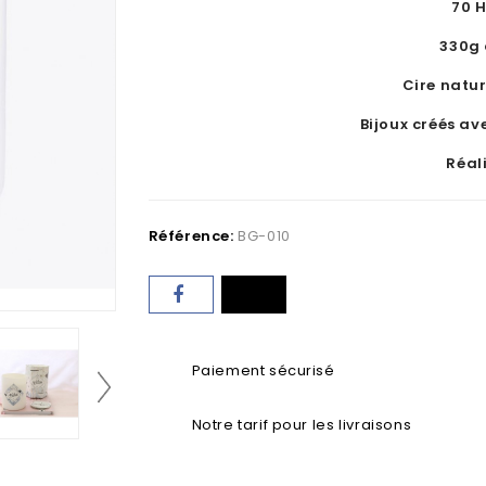
70 
330g 
Cire natur
Bijoux créés av
Réal
Référence:
BG-010
Paiement sécurisé
Notre tarif pour les livraisons