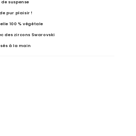
H de suspense
de pur plaisir !
elle 100 % végétale
ec des zircons Swarovski
isés à la main