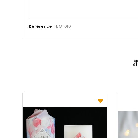
Référence
BG-010
3