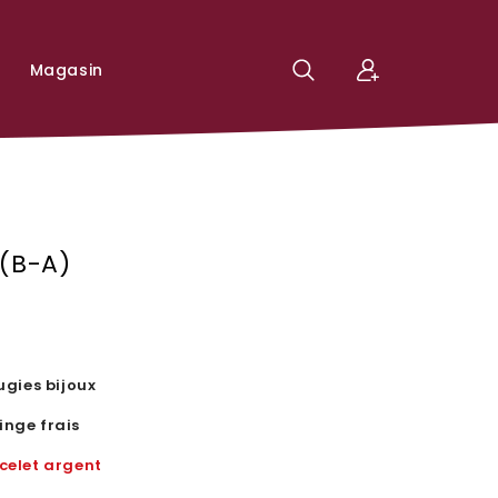
Magasin
 (b-A)
ugies bijoux
inge frais
celet argent