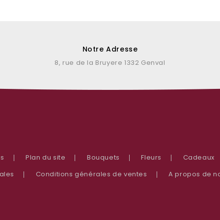
Notre Adresse
8, rue de la Bruyere 1332 Genval
us
Plan du site
Bouquets
Fleurs
Cadeaux
ales
Conditions générales de ventes
A propos de n