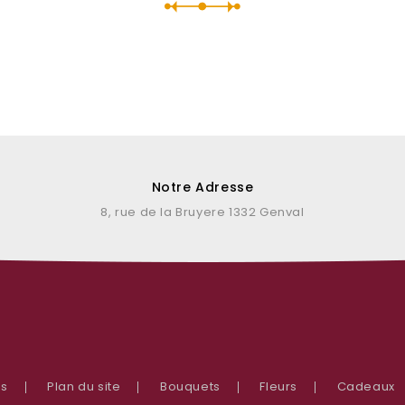
Notre Adresse
8, rue de la Bruyere 1332 Genval
us
Plan du site
Bouquets
Fleurs
Cadeaux