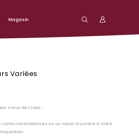
Magasin
rs Variées
ur creux de roses ...
ne carte condoléances ou un ruban à joindre à votre
omposition.