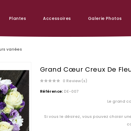
Plantes
Accessoires
Galerie Photos
urs variées
Grand Cœur Creux De Fleu
0 Review(s)
Référence:
DE-007
Le grand cœ
Si vous le désirez, vous pouvez choisir u
c