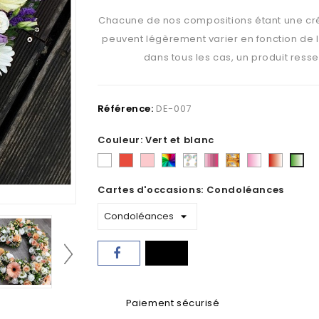
Chacune de nos compositions étant une créat
peuvent légèrement varier en fonction de l
dans tous les cas, un produit resse
Référence:
DE-007
Couleur: Vert et blanc
Blanc
Rouge
Rose
Varié
Au
Camaïeu
tons
Rose
Rouge
Vert
-
choix
de
d'automne
et
et
et
Cartes d'occasions: Condoléances
Mélange
du
roses
blanc
blanc
blanc
fleuriste
Paiement sécurisé