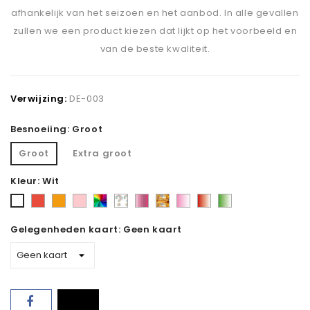
afhankelijk van het seizoen en het aanbod. In alle gevallen
zullen we een product kiezen dat lijkt op het voorbeeld en
van de beste kwaliteit.
Verwijzing:
DE-003
Besnoeiing: Groot
Groot
Extra groot
Kleur: Wit
Rood
Oranje
Roze
Gevarieerd
Keuze
Roze
Herfst
Roze
Rood
Groen
Wit
-
van
tinten
toon
en
en
en
Gelegenheden kaart: Geen kaart
mix
de
wit
wit
wit
bloemist