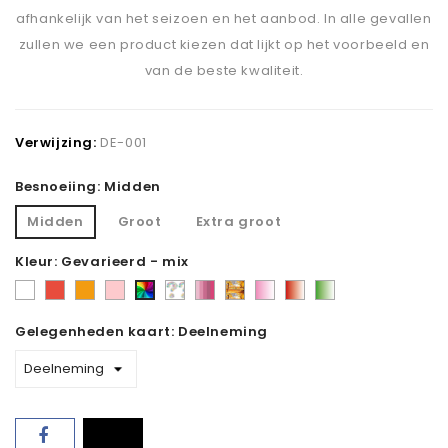
afhankelijk van het seizoen en het aanbod. In alle gevallen
zullen we een product kiezen dat lijkt op het voorbeeld en
van de beste kwaliteit.
Verwijzing:
DE-001
Besnoeiing: Midden
Midden
Groot
Extra groot
Kleur: Gevarieerd - mix
Wit
Rood
Oranje
Roze
Keuze
Roze
Herfst
Roze
Rood
Groen
Gevarieerd
van
tinten
toon
en
en
en
-
Gelegenheden kaart: Deelneming
de
wit
wit
wit
mix
bloemist