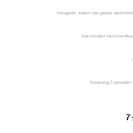
Deugden: steen van geluk, optimisme
Vermindert vermoeidheid 
Zuivering / opladen: 
7