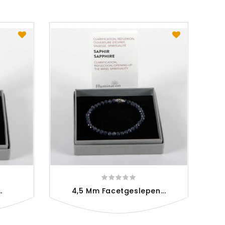
Ci
.
4,5 Mm Facetgeslepen...