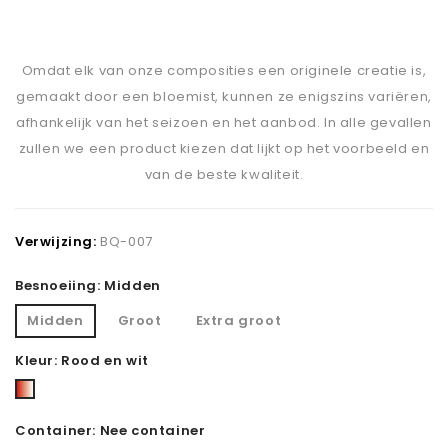
Omdat elk van onze composities een originele creatie is,
gemaakt door een bloemist, kunnen ze enigszins variëren,
afhankelijk van het seizoen en het aanbod. In alle gevallen
zullen we een product kiezen dat lijkt op het voorbeeld en
van de beste kwaliteit.
Verwijzing:
BQ-007
Besnoeiing: Midden
Midden
Groot
Extra groot
Kleur: Rood en wit
Rood
en
Container: Nee container
wit