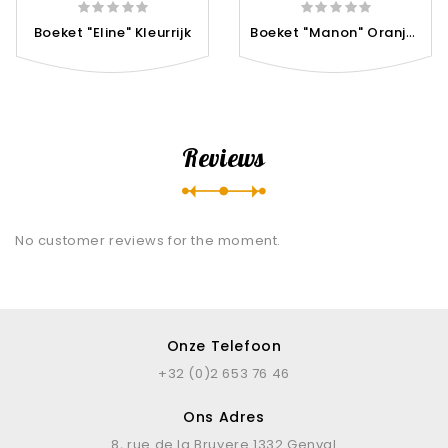
B
Oeket "Manon" Oranje En Rood
Boeket "Eline" Kleurrijk
Reviews
No customer reviews for the moment.
Onze Telefoon
+32 (0)2 653 76 46
Ons Adres
8, rue de la Bruyere 1332 Genval