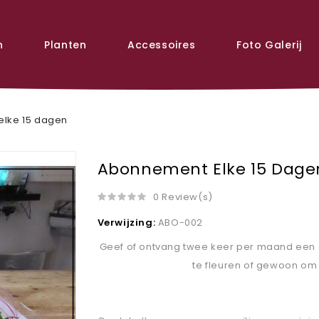
n
Planten
Accessoires
Foto Galerij
lke 15 dagen
Abonnement Elke 15 Dage
0 Review(s)
Verwijzing:
ABO-002
Geef of ontvang twee keer per maand een 
te fleuren of gewoon om e