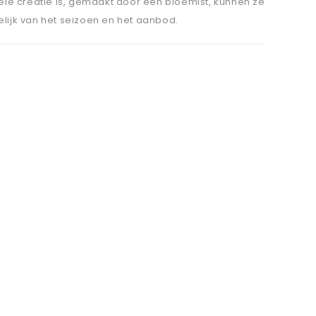
le creatie is, gemaakt door een bloemist, kunnen ze
elijk van het seizoen en het aanbod.