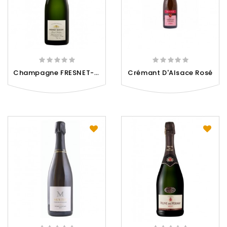
C
Hampagne FRESNET-JUILLET
Crémant D'Alsace Rosé